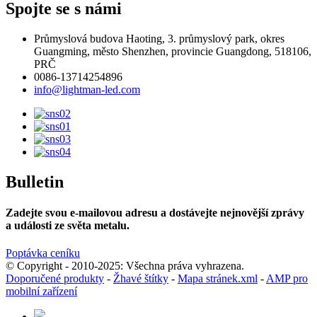
Spojte se s námi
Průmyslová budova Haoting, 3. průmyslový park, okres
Guangming, město Shenzhen, provincie Guangdong, 518106,
PRČ
0086-13714254896
info@lightman-led.com
Bulletin
Zadejte svou e-mailovou adresu a dostávejte nejnovější zprávy
a události ze světa metalu.
Poptávka ceníku
© Copyright - 2010-2025: Všechna práva vyhrazena.
Doporučené produkty
-
Žhavé štítky
-
Mapa stránek.xml
-
AMP pro
mobilní zařízení