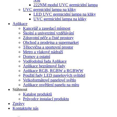
NM
222NM modul UVC germicidní lampa
UVC germicidní lampa na kliky
LED UVC germicidní lampa na kliky
UVC germicidní lampa na kliky
Aplikace
Kancelář a zasedací místnost
Školní a univerzitní vzdělávání
Zdravotní péče a čisté prostory
Obchod a prodejna a supermarket
Tělocvična a sportovní prostor
Metro a vlakové nádraží
Domov a ostatní
Voděodolná řada Aplikace
Aplikace bezrámové řady
Aplikace RGB, RGBW a RGBWW
Použití řady LED panelových svítidel
Velkoformátové panelové světlo
Aplikace osvětlení panelu na míru
Stáhnout
Katalog produktů
Průvodce instalací produktu
Zprávy
Kontaktujte nás