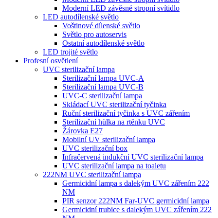
Moderní LED závěsné stropní svítidlo
LED autodílenské světlo
Voštinové dílenské světlo
Světlo pro autoservis
Ostatní autodílenské světlo
LED trojité světlo
Profesní osvětlení
UVC sterilizační lampa
Sterilizační lampa UVC-A
Sterilizační lampa UVC-B
UVC-C sterilizační lampa
Skládací UVC sterilizační tyčinka
Ruční sterilizační tyčinka s UVC zářením
Sterilizační hůlka na rtěnku UVC
Žárovka E27
Mobilní UV sterilizační lampa
UVC sterilizační box
Infračervená indukční UVC sterilizační lampa
UVC sterilizační lampa na toaletu
222NM UVC sterilizační lampa
Germicidní lampa s dalekým UVC zářením 222
NM
PIR senzor 222NM Far-UVC germicidní lampa
Germicidní trubice s dalekým UVC zářením 222