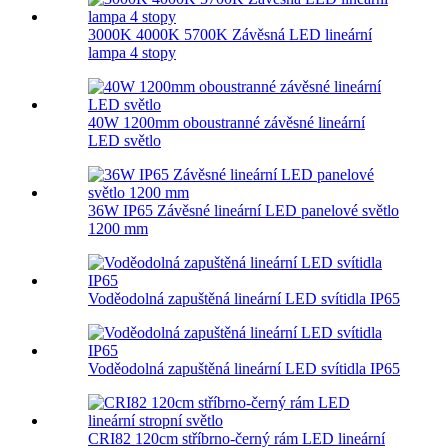
3000K 4000K 5700K Závěsná LED lineární
lampa 4 stopy
40W 1200mm oboustranné závěsné lineární
LED světlo
36W IP65 Závěsné lineární LED panelové světlo
1200 mm
Voděodolná zapuštěná lineární LED svítidla IP65
Voděodolná zapuštěná lineární LED svítidla IP65
CRI82 120cm stříbrno-černý rám LED lineární