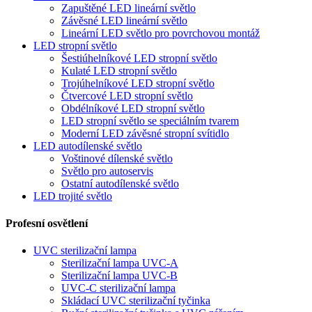
Zapuštěné LED lineární světlo
Závěsné LED lineární světlo
Lineární LED světlo pro povrchovou montáž
LED stropní světlo
Šestiúhelníkové LED stropní světlo
Kulaté LED stropní světlo
Trojúhelníkové LED stropní světlo
Čtvercové LED stropní světlo
Obdélníkové LED stropní světlo
LED stropní světlo se speciálním tvarem
Moderní LED závěsné stropní svítidlo
LED autodílenské světlo
Voštinové dílenské světlo
Světlo pro autoservis
Ostatní autodílenské světlo
LED trojité světlo
Profesní osvětlení
UVC sterilizační lampa
Sterilizační lampa UVC-A
Sterilizační lampa UVC-B
UVC-C sterilizační lampa
Skládací UVC sterilizační tyčinka