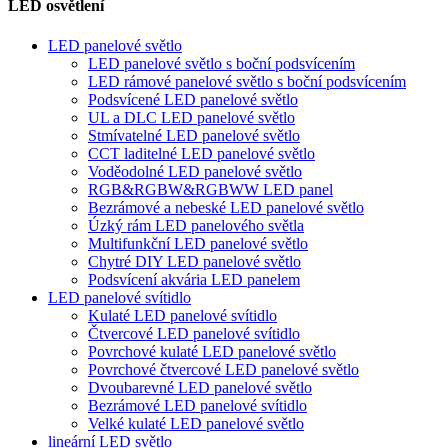
LED osvětlení
LED panelové světlo
LED panelové světlo s boční podsvícením
LED rámové panelové světlo s boční podsvícením
Podsvícené LED panelové světlo
UL a DLC LED panelové světlo
Stmívatelné LED panelové světlo
CCT laditelné LED panelové světlo
Voděodolné LED panelové světlo
RGB&RGBW&RGBWW LED panel
Bezrámové a nebeské LED panelové světlo
Úzký rám LED panelového světla
Multifunkční LED panelové světlo
Chytré DIY LED panelové světlo
Podsvícení akvária LED panelem
LED panelové svítidlo
Kulaté LED panelové svítidlo
Čtvercové LED panelové svítidlo
Povrchové kulaté LED panelové světlo
Povrchové čtvercové LED panelové světlo
Dvoubarevné LED panelové světlo
Bezrámové LED panelové svítidlo
Velké kulaté LED panelové světlo
lineární LED světlo