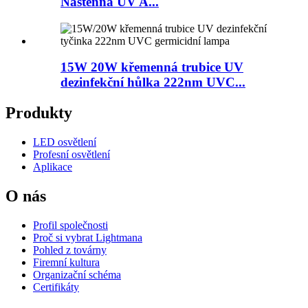
Nástěnná UV A...
15W 20W křemenná trubice UV
dezinfekční hůlka 222nm UVC...
Produkty
LED osvětlení
Profesní osvětlení
Aplikace
O nás
Profil společnosti
Proč si vybrat Lightmana
Pohled z továrny
Firemní kultura
Organizační schéma
Certifikáty