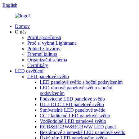
English
Domov
O nás
Profil společnosti
Proč si vybrat Lightmana
Pohled z továrny
Firemní kultura
Organizační schéma
Certifikáty
LED osvětlení
LED panelové světlo
LED panelové světlo s boční podsvícením
LED rámové panelové světlo s boční
podsvícením
Podsvícené LED panelové světlo
UL a DLC LED panelové světlo
Stmívatelné LED panelové světlo
CCT laditelné LED panelové světlo
Voděodolné LED panelové světlo
RGB&RGBW&RGBWW LED panel
Bezrámové a nebeské LED panelové světlo
Úzký rám LED panelového světla