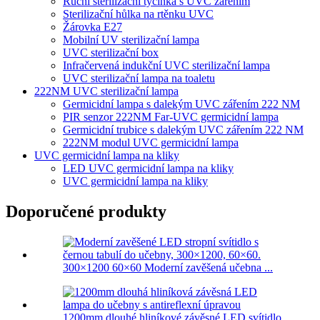
Ruční sterilizační tyčinka s UVC zářením
Sterilizační hůlka na rtěnku UVC
Žárovka E27
Mobilní UV sterilizační lampa
UVC sterilizační box
Infračervená indukční UVC sterilizační lampa
UVC sterilizační lampa na toaletu
222NM UVC sterilizační lampa
Germicidní lampa s dalekým UVC zářením 222 NM
PIR senzor 222NM Far-UVC germicidní lampa
Germicidní trubice s dalekým UVC zářením 222 NM
222NM modul UVC germicidní lampa
UVC germicidní lampa na kliky
LED UVC germicidní lampa na kliky
UVC germicidní lampa na kliky
Doporučené produkty
300×1200 60×60 Moderní zavěšená učebna ...
1200mm dlouhé hliníkové závěsné LED svítidlo