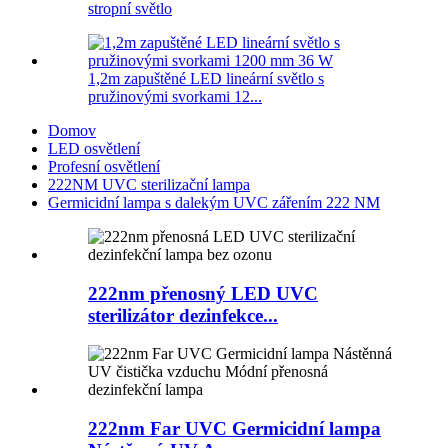
stropní světlo
1,2m zapuštěné LED lineární světlo s
pružinovými svorkami 12...
Domov
LED osvětlení
Profesní osvětlení
222NM UVC sterilizační lampa
Germicidní lampa s dalekým UVC zářením 222 NM
222nm přenosný LED UVC
sterilizátor dezinfekce...
222nm Far UVC Germicidní lampa