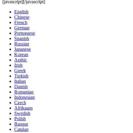
[javascript]
[/javascript]
English
Chinese
French
German
Portuguese
Spanish
Russian
Japanese
Korean
Arabic
Irish
Greek
Turkish
Italian
Danish
Romanian
Indonesian
Czech
Afrikaans
Swedish
Polish
Basque
Catalan