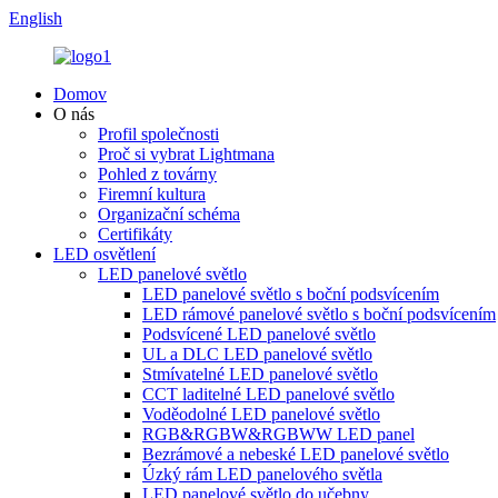
English
Domov
O nás
Profil společnosti
Proč si vybrat Lightmana
Pohled z továrny
Firemní kultura
Organizační schéma
Certifikáty
LED osvětlení
LED panelové světlo
LED panelové světlo s boční podsvícením
LED rámové panelové světlo s boční podsvícením
Podsvícené LED panelové světlo
UL a DLC LED panelové světlo
Stmívatelné LED panelové světlo
CCT laditelné LED panelové světlo
Voděodolné LED panelové světlo
RGB&RGBW&RGBWW LED panel
Bezrámové a nebeské LED panelové světlo
Úzký rám LED panelového světla
LED panelové světlo do učebny