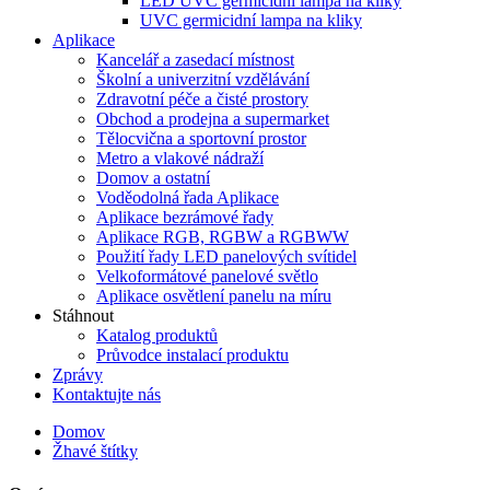
LED UVC germicidní lampa na kliky
UVC germicidní lampa na kliky
Aplikace
Kancelář a zasedací místnost
Školní a univerzitní vzdělávání
Zdravotní péče a čisté prostory
Obchod a prodejna a supermarket
Tělocvična a sportovní prostor
Metro a vlakové nádraží
Domov a ostatní
Voděodolná řada Aplikace
Aplikace bezrámové řady
Aplikace RGB, RGBW a RGBWW
Použití řady LED panelových svítidel
Velkoformátové panelové světlo
Aplikace osvětlení panelu na míru
Stáhnout
Katalog produktů
Průvodce instalací produktu
Zprávy
Kontaktujte nás
Domov
Žhavé štítky