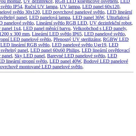
vou montáž
,
UV dezinfekce
,
RGB LED kolejnicové osvětlení
,
LED
světlo IP54
,
Ruční UV lampa
,
UV lampa
,
LED panel 60x120
,
elové světlo 30x120
,
LED povrchové panelové světlo
,
LED lineární
větelný panel
,
LED panelová lampa
,
LED panel 36W
,
Ultrafialová
 panelové světlo
,
Lineární světlo RGB LED
,
UV dezinfekční robot
,
 panel 1x4
,
LED panel měnící barvu
,
Velkoobchod s LED panely
,
 1200 x 300 mm
,
Lineární LED světlo IP65
,
LED panelové světlo
,
ropní LED panelové světlo
,
Přenosný UV sterilizátor
,
RGBW LED
,
LED lineární RGB světlo
,
LED panelové světlo Ugr19
,
LED
světelný panel
,
LED panel 60x60 Philips
,
LED lineární osvětlovací
 panel
,
Sky LED panel
,
Barevné LED panelové světlo
,
LED
D lineární stropní světlo
,
LED panel 40W
,
Bodové LED panelové
ovrchově montované LED panelové světlo
,