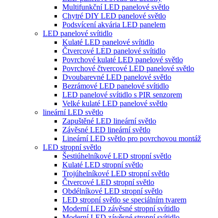
Multifunkční LED panelové světlo
Chytré DIY LED panelové světlo
Podsvícení akvária LED panelem
LED panelové svítidlo
Kulaté LED panelové svítidlo
Čtvercové LED panelové svítidlo
Povrchové kulaté LED panelové světlo
Povrchové čtvercové LED panelové světlo
Dvoubarevné LED panelové světlo
Bezrámové LED panelové svítidlo
LED panelové svítidlo s PIR senzorem
Velké kulaté LED panelové světlo
lineární LED světlo
Zapuštěné LED lineární světlo
Závěsné LED lineární světlo
Lineární LED světlo pro povrchovou montáž
LED stropní světlo
Šestiúhelníkové LED stropní světlo
Kulaté LED stropní světlo
Trojúhelníkové LED stropní světlo
Čtvercové LED stropní světlo
Obdélníkové LED stropní světlo
LED stropní světlo se speciálním tvarem
Moderní LED závěsné stropní svítidlo
Moderní LED závěsné stropní svítidlo