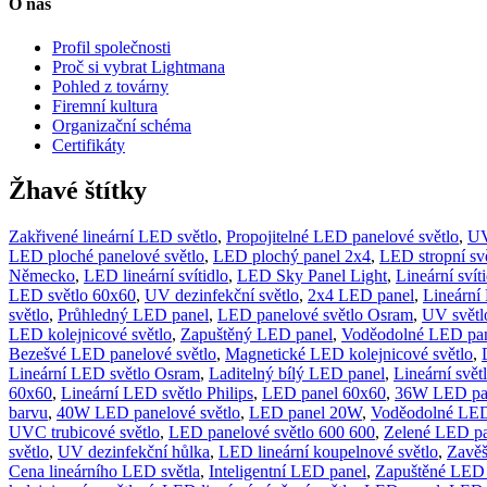
O nás
Profil společnosti
Proč si vybrat Lightmana
Pohled z továrny
Firemní kultura
Organizační schéma
Certifikáty
Žhavé štítky
Zakřivené lineární LED světlo
,
Propojitelné LED panelové světlo
,
UV
LED ploché panelové světlo
,
LED plochý panel 2x4
,
LED stropní sv
Německo
,
LED lineární svítidlo
,
LED Sky Panel Light
,
Lineární sví
LED světlo 60x60
,
UV dezinfekční světlo
,
2x4 LED panel
,
Lineární
světlo
,
Průhledný LED panel
,
LED panelové světlo Osram
,
UV světl
LED kolejnicové světlo
,
Zapuštěný LED panel
,
Voděodolné LED pan
Bezešvé LED panelové světlo
,
Magnetické LED kolejnicové světlo
,
Lineární LED světlo Osram
,
Laditelný bílý LED panel
,
Lineární svět
60x60
,
Lineární LED světlo Philips
,
LED panel 60x60
,
36W LED pan
barvu
,
40W LED panelové světlo
,
LED panel 20W
,
Voděodolné LED 
UVC trubicové světlo
,
LED panelové světlo 600 600
,
Zelené LED pa
světlo
,
UV dezinfekční hůlka
,
LED lineární koupelnové světlo
,
Zavěš
Cena lineárního LED světla
,
Inteligentní LED panel
,
Zapuštěné LED 