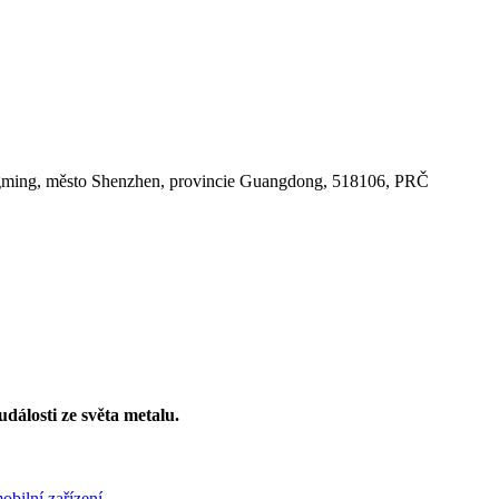
gming, město Shenzhen, provincie Guangdong, 518106, PRČ
dálosti ze světa metalu.
bilní zařízení