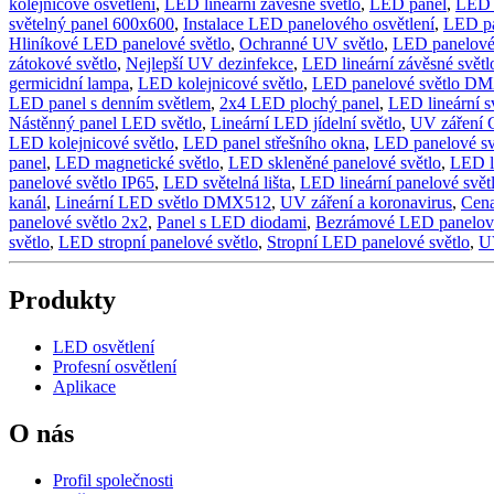
kolejnicové osvětlení
,
LED lineární závěsné světlo
,
LED panel
,
LED k
světelný panel 600x600
,
Instalace LED panelového osvětlení
,
LED pa
Hliníkové LED panelové světlo
,
Ochranné UV světlo
,
LED panelové 
zátokové světlo
,
Nejlepší UV dezinfekce
,
LED lineární závěsné světl
germicidní lampa
,
LED kolejnicové světlo
,
LED panelové světlo D
LED panel s denním světlem
,
2x4 LED plochý panel
,
LED lineární s
Nástěnný panel LED světlo
,
Lineární LED jídelní světlo
,
UV záření 
LED kolejnicové světlo
,
LED panel střešního okna
,
LED panelové svě
panel
,
LED magnetické světlo
,
LED skleněné panelové světlo
,
LED l
panelové světlo IP65
,
LED světelná lišta
,
LED lineární panelové svět
kanál
,
Lineární LED světlo DMX512
,
UV záření a koronavirus
,
Cena
panelové světlo 2x2
,
Panel s LED diodami
,
Bezrámové LED panelové
světlo
,
LED stropní panelové světlo
,
Stropní LED panelové světlo
,
U
Produkty
LED osvětlení
Profesní osvětlení
Aplikace
O nás
Profil společnosti