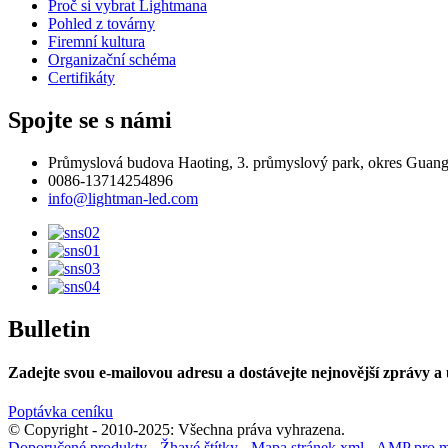
Proč si vybrat Lightmana
Pohled z továrny
Firemní kultura
Organizační schéma
Certifikáty
Spojte se s námi
Průmyslová budova Haoting, 3. průmyslový park, okres Guan
0086-13714254896
info@lightman-led.com
Bulletin
Zadejte svou e-mailovou adresu a dostávejte nejnovější zprávy a u
Poptávka ceníku
© Copyright - 2010-2025: Všechna práva vyhrazena.
Doporučené produkty
-
Žhavé štítky
-
Mapa stránek.xml
-
AMP pro mo