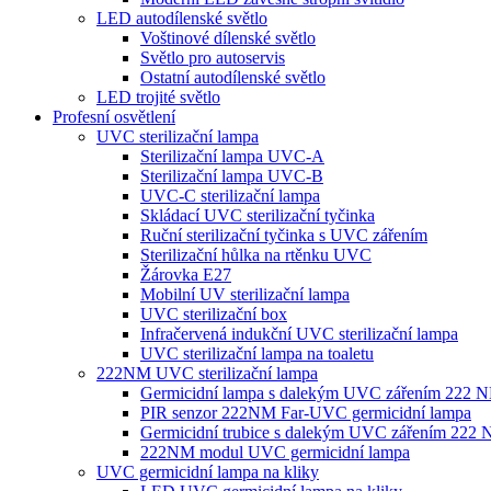
LED autodílenské světlo
Voštinové dílenské světlo
Světlo pro autoservis
Ostatní autodílenské světlo
LED trojité světlo
Profesní osvětlení
UVC sterilizační lampa
Sterilizační lampa UVC-A
Sterilizační lampa UVC-B
UVC-C sterilizační lampa
Skládací UVC sterilizační tyčinka
Ruční sterilizační tyčinka s UVC zářením
Sterilizační hůlka na rtěnku UVC
Žárovka E27
Mobilní UV sterilizační lampa
UVC sterilizační box
Infračervená indukční UVC sterilizační lampa
UVC sterilizační lampa na toaletu
222NM UVC sterilizační lampa
Germicidní lampa s dalekým UVC zářením 222 
PIR senzor 222NM Far-UVC germicidní lampa
Germicidní trubice s dalekým UVC zářením 222
222NM modul UVC germicidní lampa
UVC germicidní lampa na kliky