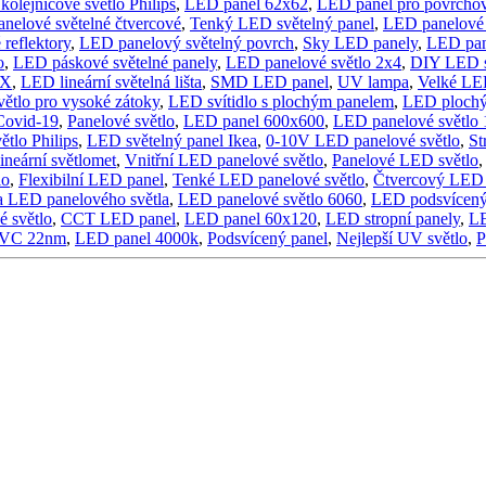
olejnicové světlo Philips
,
LED panel 62x62
,
LED panel pro povrcho
nelové světelné čtvercové
,
Tenký LED světelný panel
,
LED panelové 
reflektory
,
LED panelový světelný povrch
,
Sky LED panely
,
LED pan
o
,
LED páskové světelné panely
,
LED panelové světlo 2x4
,
DIY LED s
MX
,
LED lineární světelná lišta
,
SMD LED panel
,
UV lampa
,
Velké LED
větlo pro vysoké zátoky
,
LED svítidlo s plochým panelem
,
LED plochý
Covid-19
,
Panelové světlo
,
LED panel 600x600
,
LED panelové světlo
tlo Philips
,
LED světelný panel Ikea
,
0-10V LED panelové světlo
,
St
ineární světlomet
,
Vnitřní LED panelové světlo
,
Panelové LED světlo
lo
,
Flexibilní LED panel
,
Tenké LED panelové světlo
,
Čtvercový LED 
 LED panelového světla
,
LED panelové světlo 6060
,
LED podsvícený
 světlo
,
CCT LED panel
,
LED panel 60x120
,
LED stropní panely
,
LE
VC 22nm
,
LED panel 4000k
,
Podsvícený panel
,
Nejlepší UV světlo
,
P