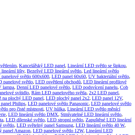
světlením
,
Kancelářský LED panel
,
Lineární LED světlo se šipkou
,
lineární lišty
,
Bezešvé LED lineární světlo
,
Led lineární světlo
í panelové světlo 600x600
,
LED panel 60x60
,
UV bakteriální světlo
,
panelové světlo
,
LED osvětlení obchodů
,
LED lineární profilové
V lampa
,
Denní LED panelové světlo
,
LED podsvícení panelu
,
Cob
nelové svítidlo
,
Rám LED panelového světla
,
2x2 LED panel
,
ž na plochý LED panel
,
LED plochý panel 2x2
,
LED panel 12V
,
panel Philips
,
LED panelové světlo Panasonic
,
LED panelové světlo
tlo pro čisté místnosti
,
UV hůlka
,
Lineární LED světlo měnící
rie
,
LED lineární světlo DMX
,
Stmívatelné LED lineární světlo
,
ta
,
LED dílenské světlo
,
LED stropní světlo
,
Zapuštěné LED lineární
é světlo
,
LED světelný panel Samsung
,
LED lineární světlo 40 W
,
ý panel Amazon
,
LED panelové světlo 12W
,
Lineární LED