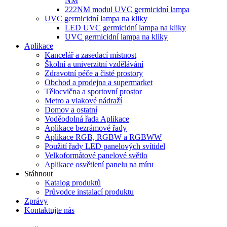
NM
222NM modul UVC germicidní lampa
UVC germicidní lampa na kliky
LED UVC germicidní lampa na kliky
UVC germicidní lampa na kliky
Aplikace
Kancelář a zasedací místnost
Školní a univerzitní vzdělávání
Zdravotní péče a čisté prostory
Obchod a prodejna a supermarket
Tělocvična a sportovní prostor
Metro a vlakové nádraží
Domov a ostatní
Voděodolná řada Aplikace
Aplikace bezrámové řady
Aplikace RGB, RGBW a RGBWW
Použití řady LED panelových svítidel
Velkoformátové panelové světlo
Aplikace osvětlení panelu na míru
Stáhnout
Katalog produktů
Průvodce instalací produktu
Zprávy
Kontaktujte nás