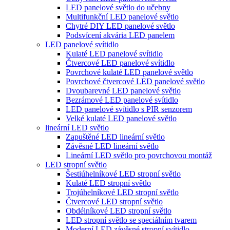
LED panelové světlo do učebny
Multifunkční LED panelové světlo
Chytré DIY LED panelové světlo
Podsvícení akvária LED panelem
LED panelové svítidlo
Kulaté LED panelové svítidlo
Čtvercové LED panelové svítidlo
Povrchové kulaté LED panelové světlo
Povrchové čtvercové LED panelové světlo
Dvoubarevné LED panelové světlo
Bezrámové LED panelové svítidlo
LED panelové svítidlo s PIR senzorem
Velké kulaté LED panelové světlo
lineární LED světlo
Zapuštěné LED lineární světlo
Závěsné LED lineární světlo
Lineární LED světlo pro povrchovou montáž
LED stropní světlo
Šestiúhelníkové LED stropní světlo
Kulaté LED stropní světlo
Trojúhelníkové LED stropní světlo
Čtvercové LED stropní světlo
Obdélníkové LED stropní světlo
LED stropní světlo se speciálním tvarem
Moderní LED závěsné stropní svítidlo