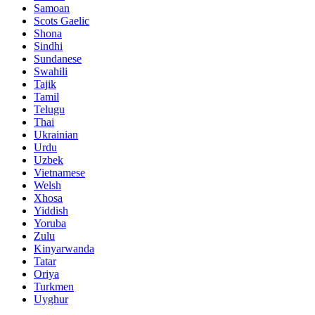
Samoan
Scots Gaelic
Shona
Sindhi
Sundanese
Swahili
Tajik
Tamil
Telugu
Thai
Ukrainian
Urdu
Uzbek
Vietnamese
Welsh
Xhosa
Yiddish
Yoruba
Zulu
Kinyarwanda
Tatar
Oriya
Turkmen
Uyghur