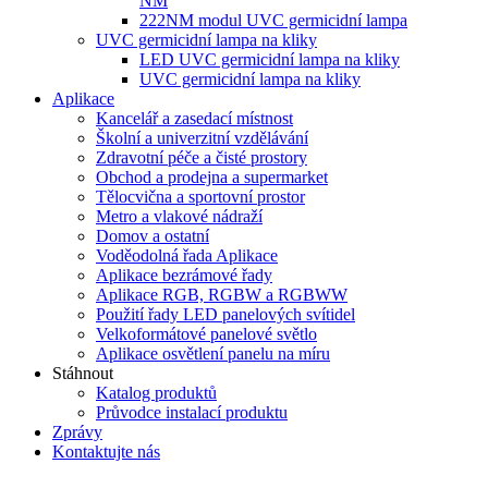
NM
222NM modul UVC germicidní lampa
UVC germicidní lampa na kliky
LED UVC germicidní lampa na kliky
UVC germicidní lampa na kliky
Aplikace
Kancelář a zasedací místnost
Školní a univerzitní vzdělávání
Zdravotní péče a čisté prostory
Obchod a prodejna a supermarket
Tělocvična a sportovní prostor
Metro a vlakové nádraží
Domov a ostatní
Voděodolná řada Aplikace
Aplikace bezrámové řady
Aplikace RGB, RGBW a RGBWW
Použití řady LED panelových svítidel
Velkoformátové panelové světlo
Aplikace osvětlení panelu na míru
Stáhnout
Katalog produktů
Průvodce instalací produktu
Zprávy
Kontaktujte nás