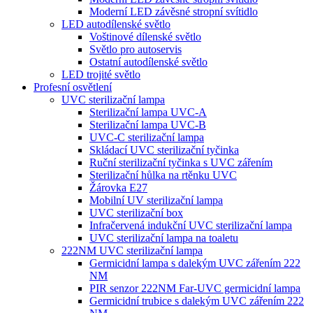
Moderní LED závěsné stropní svítidlo
LED autodílenské světlo
Voštinové dílenské světlo
Světlo pro autoservis
Ostatní autodílenské světlo
LED trojité světlo
Profesní osvětlení
UVC sterilizační lampa
Sterilizační lampa UVC-A
Sterilizační lampa UVC-B
UVC-C sterilizační lampa
Skládací UVC sterilizační tyčinka
Ruční sterilizační tyčinka s UVC zářením
Sterilizační hůlka na rtěnku UVC
Žárovka E27
Mobilní UV sterilizační lampa
UVC sterilizační box
Infračervená indukční UVC sterilizační lampa
UVC sterilizační lampa na toaletu
222NM UVC sterilizační lampa
Germicidní lampa s dalekým UVC zářením 222
NM
PIR senzor 222NM Far-UVC germicidní lampa
Germicidní trubice s dalekým UVC zářením 222