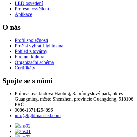
LED osvětlení
Profesní osvětlení
Aplikace
O nás
Profil společnosti
Proč si vybrat Lightmana
Pohled z továrny
Firemní kultura
Organizační schéma
Certifikáty
Spojte se s námi
Průmyslová budova Haoting, 3. průmyslový park, okres
Guangming, město Shenzhen, provincie Guangdong, 518106,
PRČ
0086-13714254896
info@lightman-led.com