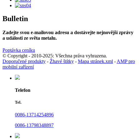
Bulletin
Zadejte svou e-mailovou adresu a dostávejte nejnovější zprávy
a události ze světa metalu.
Poptávka ceníku
© Copyright - 2010-2025: Všechna práva vyhrazena.
Doporučené produkty
-
Žhavé štítky
-
Mapa stránek.xml
-
AMP pro
mobilní zařízení
Telefon
Tel.
0086-13714254896
0086-13798348897