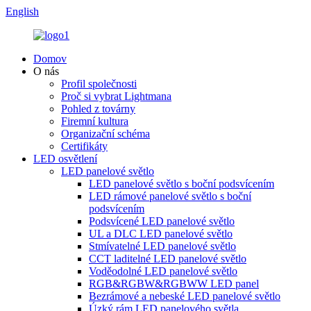
English
Domov
O nás
Profil společnosti
Proč si vybrat Lightmana
Pohled z továrny
Firemní kultura
Organizační schéma
Certifikáty
LED osvětlení
LED panelové světlo
LED panelové světlo s boční podsvícením
LED rámové panelové světlo s boční
podsvícením
Podsvícené LED panelové světlo
UL a DLC LED panelové světlo
Stmívatelné LED panelové světlo
CCT laditelné LED panelové světlo
Voděodolné LED panelové světlo
RGB&RGBW&RGBWW LED panel
Bezrámové a nebeské LED panelové světlo
Úzký rám LED panelového světla