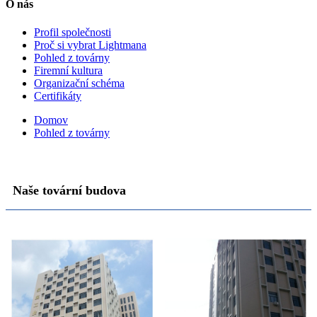
O nás
Profil společnosti
Proč si vybrat Lightmana
Pohled z továrny
Firemní kultura
Organizační schéma
Certifikáty
Domov
Pohled z továrny
Naše tovární budova