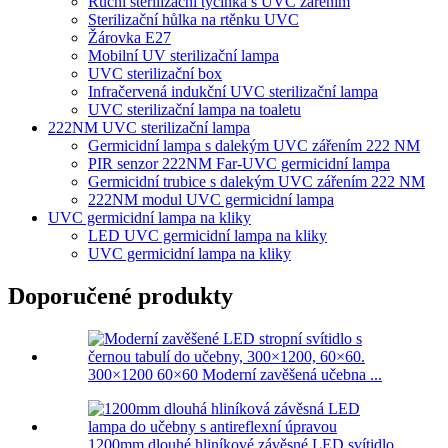
Ruční sterilizační tyčinka s UVC zářením
Sterilizační hůlka na rtěnku UVC
Žárovka E27
Mobilní UV sterilizační lampa
UVC sterilizační box
Infračervená indukční UVC sterilizační lampa
UVC sterilizační lampa na toaletu
222NM UVC sterilizační lampa
Germicidní lampa s dalekým UVC zářením 222 NM
PIR senzor 222NM Far-UVC germicidní lampa
Germicidní trubice s dalekým UVC zářením 222 NM
222NM modul UVC germicidní lampa
UVC germicidní lampa na kliky
LED UVC germicidní lampa na kliky
UVC germicidní lampa na kliky
Doporučené produkty
300×1200 60×60 Moderní zavěšená učebna ...
1200mm dlouhé hliníkové závěsné LED svítidlo