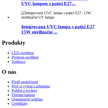
UVC lampou s paticí E27...
Integrovaná UVC lampa s paticí E27
15W sterilizační ...
Produkty
LED osvětlení
Profesní osvětlení
Aplikace
O nás
Profil společnosti
Proč si vybrat Lightmana
Pohled z továrny
Firemní kultura
Organizační schéma
Certifikáty