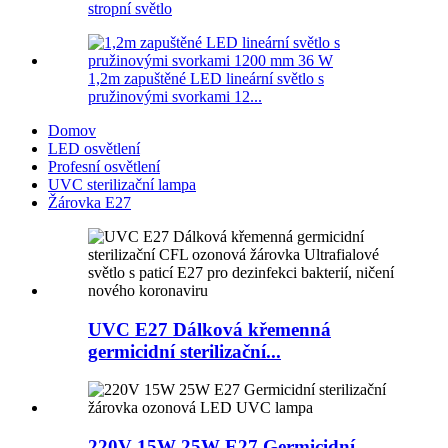
stropní světlo
1,2m zapuštěné LED lineární světlo s
pružinovými svorkami 12...
Domov
LED osvětlení
Profesní osvětlení
UVC sterilizační lampa
Žárovka E27
UVC E27 Dálková křemenná
germicidní sterilizační...
220V 15W 25W E27 Germicidní