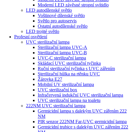
Moderní LED závěsné stropní svítidlo
LED autodílenské světlo
Voštinové dílenské světlo
Světlo pro autoservis
Ostatní autodílenské světlo
LED trojité světlo
Profesní osvětlení
UVC sterilizační lampa
Sterilizační lampa UVC-A
Sterilizační lampa UVC-B
UVC-C sterilizační lampa
Skládací UVC sterilizační tyčinka
Ruční sterilizační tyčinka s UVC zářením
Sterilizační hůlka na rtěnku UVC
Žárovka E27
Mobilní UV sterilizační lampa
UVC sterilizační box
Infračervená indukční UVC sterilizační lampa
UVC sterilizační lampa na toaletu
222NM UVC sterilizační lampa
Germicidní lampa s dalekým UVC zářením 222
NM
PIR senzor 222NM Far-UVC germicidní lampa
Germicidní trubice s dalekým UVC zářením 222