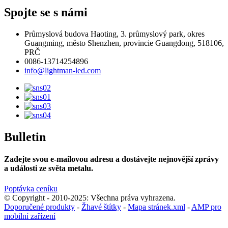
Spojte se s námi
Průmyslová budova Haoting, 3. průmyslový park, okres
Guangming, město Shenzhen, provincie Guangdong, 518106,
PRČ
0086-13714254896
info@lightman-led.com
Bulletin
Zadejte svou e-mailovou adresu a dostávejte nejnovější zprávy
a události ze světa metalu.
Poptávka ceníku
© Copyright - 2010-2025: Všechna práva vyhrazena.
Doporučené produkty
-
Žhavé štítky
-
Mapa stránek.xml
-
AMP pro
mobilní zařízení