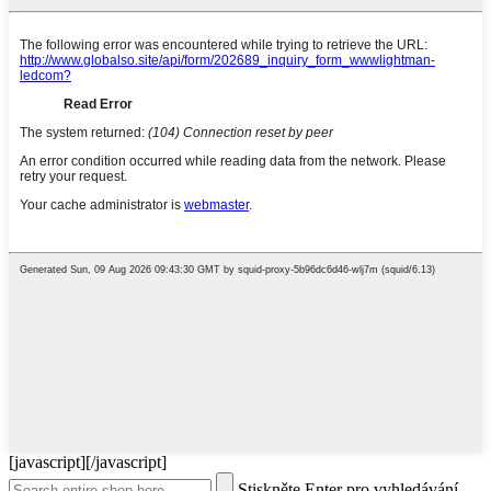
[javascript]
[/javascript]
Stiskněte Enter pro vyhledávání