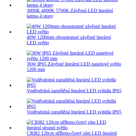
3000K 4000K 5700K Závěsná LED lineární
lampa 4 stopy
40W 1200mm oboustranné závěsné lineární
LED světlo
36W IP65 Závěsné lineární LED panelové světlo
1200 mm
Voděodolná zapuštěná lineární LED svítidla IP65
Voděodolná zapuštěná lineární LED svítidla IP65
CRI82 120cm stříbrno-černý rám LED lineární