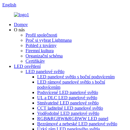
English
Domov
O nás
Profil společnosti
Proč si vybrat Lightmana
Pohled z továrny
Firemní kultura
Organizační schéma
Certifikáty
LED osvětlení
LED panelové světlo
LED panelové světlo s boční podsvícením
LED rámové panelové světlo s boční
podsvícením
Podsvícené LED panelové světlo
UL a DLC LED panelové světlo
Stmívatelné LED panelové světlo
CCT laditelné LED panelové světlo
Voděodolné LED panelové světlo
RGB&RGBW&RGBWW LED panel
Bezrámové a nebeské LED panelové světlo
Úzký rám LED panelového světla