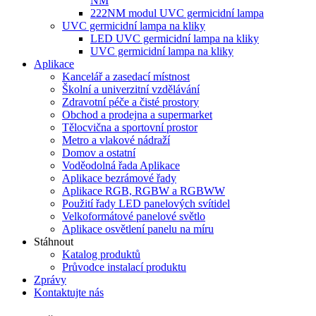
NM
222NM modul UVC germicidní lampa
UVC germicidní lampa na kliky
LED UVC germicidní lampa na kliky
UVC germicidní lampa na kliky
Aplikace
Kancelář a zasedací místnost
Školní a univerzitní vzdělávání
Zdravotní péče a čisté prostory
Obchod a prodejna a supermarket
Tělocvična a sportovní prostor
Metro a vlakové nádraží
Domov a ostatní
Voděodolná řada Aplikace
Aplikace bezrámové řady
Aplikace RGB, RGBW a RGBWW
Použití řady LED panelových svítidel
Velkoformátové panelové světlo
Aplikace osvětlení panelu na míru
Stáhnout
Katalog produktů
Průvodce instalací produktu
Zprávy
Kontaktujte nás