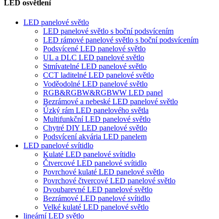
LED osvětlení
LED panelové světlo
LED panelové světlo s boční podsvícením
LED rámové panelové světlo s boční podsvícením
Podsvícené LED panelové světlo
UL a DLC LED panelové světlo
Stmívatelné LED panelové světlo
CCT laditelné LED panelové světlo
Voděodolné LED panelové světlo
RGB&RGBW&RGBWW LED panel
Bezrámové a nebeské LED panelové světlo
Úzký rám LED panelového světla
Multifunkční LED panelové světlo
Chytré DIY LED panelové světlo
Podsvícení akvária LED panelem
LED panelové svítidlo
Kulaté LED panelové svítidlo
Čtvercové LED panelové svítidlo
Povrchové kulaté LED panelové světlo
Povrchové čtvercové LED panelové světlo
Dvoubarevné LED panelové světlo
Bezrámové LED panelové svítidlo
Velké kulaté LED panelové světlo
lineární LED světlo