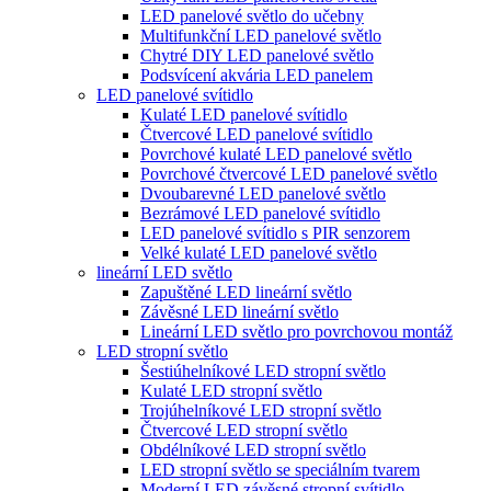
LED panelové světlo do učebny
Multifunkční LED panelové světlo
Chytré DIY LED panelové světlo
Podsvícení akvária LED panelem
LED panelové svítidlo
Kulaté LED panelové svítidlo
Čtvercové LED panelové svítidlo
Povrchové kulaté LED panelové světlo
Povrchové čtvercové LED panelové světlo
Dvoubarevné LED panelové světlo
Bezrámové LED panelové svítidlo
LED panelové svítidlo s PIR senzorem
Velké kulaté LED panelové světlo
lineární LED světlo
Zapuštěné LED lineární světlo
Závěsné LED lineární světlo
Lineární LED světlo pro povrchovou montáž
LED stropní světlo
Šestiúhelníkové LED stropní světlo
Kulaté LED stropní světlo
Trojúhelníkové LED stropní světlo
Čtvercové LED stropní světlo
Obdélníkové LED stropní světlo
LED stropní světlo se speciálním tvarem
Moderní LED závěsné stropní svítidlo