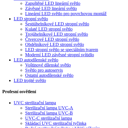
Zapuštěné LED lineární světlo
Závěsné LED lineární světlo
Lineární LED světlo pro povrchovou montáž
LED stropní světlo
Šestiúhelníkové LED stropní světlo
Kulaté LED stropní světlo
Trojúhelníkové LED stropní světlo
Čtvercové LED stropní světlo
Obdélníkové LED stropní světlo
LED stropní světlo se speciálním tvarem
Moderní LED závěsné stropní svítidlo
LED autodílenské světlo
Voštinové dílenské světlo
Světlo pro autoservis
Ostatní autodílenské světlo
LED trojité světlo
Profesní osvětlení
UVC sterilizační lampa
Sterilizační lampa UVC-A
Sterilizační lampa UVC-B
UVC-C sterilizační lampa
Skládací UVC sterilizační tyčinka