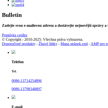
Bulletin
Zadejte svou e-mailovou adresu a dostávejte nejnovější zprávy a u
Poptávka ceníku
© Copyright - 2010-2025: Všechna práva vyhrazena.
Doporučené produkty
-
Žhavé štítky
-
Mapa stránek.xml
-
AMP pro mo
Telefon
Tel.
0086-13714254896
0086-13798348897
E-mail