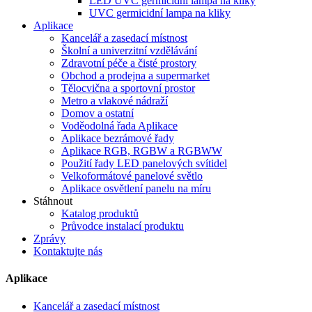
LED UVC germicidní lampa na kliky
UVC germicidní lampa na kliky
Aplikace
Kancelář a zasedací místnost
Školní a univerzitní vzdělávání
Zdravotní péče a čisté prostory
Obchod a prodejna a supermarket
Tělocvična a sportovní prostor
Metro a vlakové nádraží
Domov a ostatní
Voděodolná řada Aplikace
Aplikace bezrámové řady
Aplikace RGB, RGBW a RGBWW
Použití řady LED panelových svítidel
Velkoformátové panelové světlo
Aplikace osvětlení panelu na míru
Stáhnout
Katalog produktů
Průvodce instalací produktu
Zprávy
Kontaktujte nás
Aplikace
Kancelář a zasedací místnost