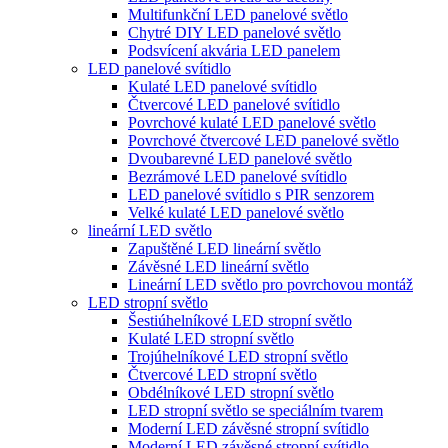
Multifunkční LED panelové světlo
Chytré DIY LED panelové světlo
Podsvícení akvária LED panelem
LED panelové svítidlo
Kulaté LED panelové svítidlo
Čtvercové LED panelové svítidlo
Povrchové kulaté LED panelové světlo
Povrchové čtvercové LED panelové světlo
Dvoubarevné LED panelové světlo
Bezrámové LED panelové svítidlo
LED panelové svítidlo s PIR senzorem
Velké kulaté LED panelové světlo
lineární LED světlo
Zapuštěné LED lineární světlo
Závěsné LED lineární světlo
Lineární LED světlo pro povrchovou montáž
LED stropní světlo
Šestiúhelníkové LED stropní světlo
Kulaté LED stropní světlo
Trojúhelníkové LED stropní světlo
Čtvercové LED stropní světlo
Obdélníkové LED stropní světlo
LED stropní světlo se speciálním tvarem
Moderní LED závěsné stropní svítidlo
Moderní LED závěsné stropní svítidlo