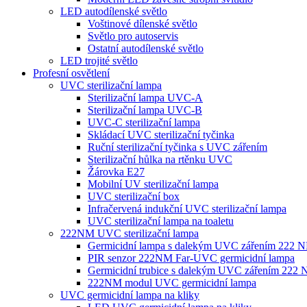
LED autodílenské světlo
Voštinové dílenské světlo
Světlo pro autoservis
Ostatní autodílenské světlo
LED trojité světlo
Profesní osvětlení
UVC sterilizační lampa
Sterilizační lampa UVC-A
Sterilizační lampa UVC-B
UVC-C sterilizační lampa
Skládací UVC sterilizační tyčinka
Ruční sterilizační tyčinka s UVC zářením
Sterilizační hůlka na rtěnku UVC
Žárovka E27
Mobilní UV sterilizační lampa
UVC sterilizační box
Infračervená indukční UVC sterilizační lampa
UVC sterilizační lampa na toaletu
222NM UVC sterilizační lampa
Germicidní lampa s dalekým UVC zářením 222 
PIR senzor 222NM Far-UVC germicidní lampa
Germicidní trubice s dalekým UVC zářením 222
222NM modul UVC germicidní lampa
UVC germicidní lampa na kliky