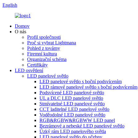
English
Domov
O nás
Profil společnosti
Proč si vybrat Lightmana
Pohled z továrny
Firemní kultura
Organizační schéma
Certifikáty
LED osvětlení
LED panelové světlo
LED panelové světlo s boční podsvícením
LED rámové panelové světlo s boční podsvícením
Podsvícené LED panelové světlo
UL a DLC LED panelové světlo
Stmívatelné LED panelové světlo
CCT laditelné LED panelové světlo
Voděodolné LED panelové světlo
RGB&RGBW&RGBWW LED panel
Bezrámové a nebeské LED panelové světlo
Úzký rám LED panelového světla
LED panelové světlo do učebny