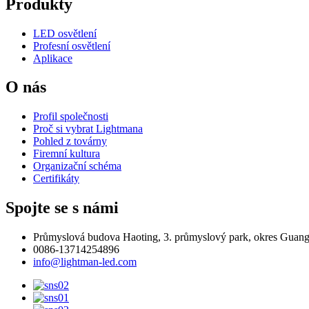
Produkty
LED osvětlení
Profesní osvětlení
Aplikace
O nás
Profil společnosti
Proč si vybrat Lightmana
Pohled z továrny
Firemní kultura
Organizační schéma
Certifikáty
Spojte se s námi
Průmyslová budova Haoting, 3. průmyslový park, okres Guan
0086-13714254896
info@lightman-led.com