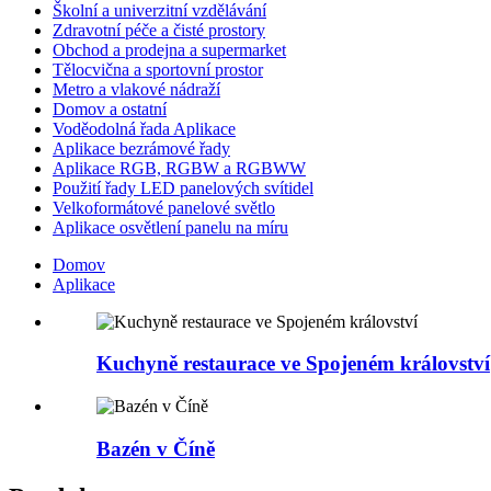
Školní a univerzitní vzdělávání
Zdravotní péče a čisté prostory
Obchod a prodejna a supermarket
Tělocvična a sportovní prostor
Metro a vlakové nádraží
Domov a ostatní
Voděodolná řada Aplikace
Aplikace bezrámové řady
Aplikace RGB, RGBW a RGBWW
Použití řady LED panelových svítidel
Velkoformátové panelové světlo
Aplikace osvětlení panelu na míru
Domov
Aplikace
Kuchyně restaurace ve Spojeném království
Bazén v Číně