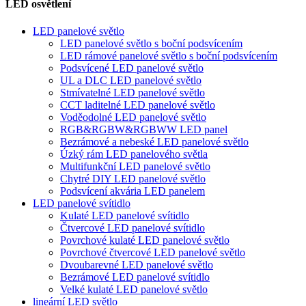
LED osvětlení
LED panelové světlo
LED panelové světlo s boční podsvícením
LED rámové panelové světlo s boční podsvícením
Podsvícené LED panelové světlo
UL a DLC LED panelové světlo
Stmívatelné LED panelové světlo
CCT laditelné LED panelové světlo
Voděodolné LED panelové světlo
RGB&RGBW&RGBWW LED panel
Bezrámové a nebeské LED panelové světlo
Úzký rám LED panelového světla
Multifunkční LED panelové světlo
Chytré DIY LED panelové světlo
Podsvícení akvária LED panelem
LED panelové svítidlo
Kulaté LED panelové svítidlo
Čtvercové LED panelové svítidlo
Povrchové kulaté LED panelové světlo
Povrchové čtvercové LED panelové světlo
Dvoubarevné LED panelové světlo
Bezrámové LED panelové svítidlo
Velké kulaté LED panelové světlo
lineární LED světlo