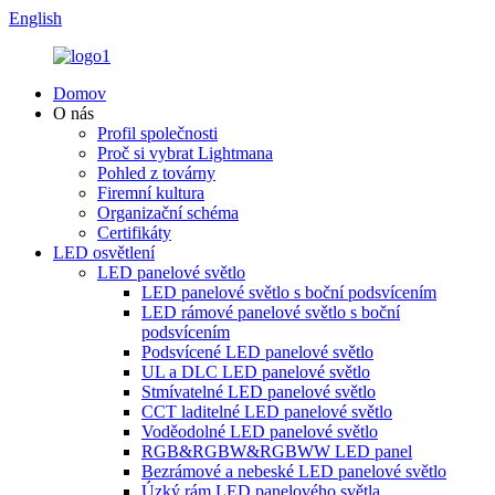
English
Domov
O nás
Profil společnosti
Proč si vybrat Lightmana
Pohled z továrny
Firemní kultura
Organizační schéma
Certifikáty
LED osvětlení
LED panelové světlo
LED panelové světlo s boční podsvícením
LED rámové panelové světlo s boční
podsvícením
Podsvícené LED panelové světlo
UL a DLC LED panelové světlo
Stmívatelné LED panelové světlo
CCT laditelné LED panelové světlo
Voděodolné LED panelové světlo
RGB&RGBW&RGBWW LED panel
Bezrámové a nebeské LED panelové světlo
Úzký rám LED panelového světla