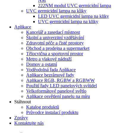
NM
222NM modul UVC germicidní lampa
UVC germicidní lampa na kliky
LED UVC germicidní lampa na kliky
UVC germicidní lampa na kliky
Aplikace
Kancelář a zasedací místnost
Školní a univerzitní vzdělávání
Zdravotní péče a čisté prostory
Obchod a prodejna a supermarket
Tělocvična a sportovní prostor
Metro a vlakové nádraží
Domov a ostatní
Voděodolná řada Aplikace
Aplikace bezrámové řady
Aplikace RGB, RGBW a RGBWW
Použití řady LED panelových svítidel
Velkoformátové panelové světlo
Aplikace osvětlení panelu na míru
Stáhnout
Katalog produktů
Průvodce instalací produktu
Zprávy
Kontaktujte nás