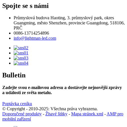
Spojte se s námi
Průmyslová budova Haoting, 3. průmyslový park, okres
Guangming, město Shenzhen, provincie Guangdong, 518106,
PRČ
0086-13714254896
info@lightman-led.com
Bulletin
Zadejte svou e-mailovou adresu a dostávejte nejnovější zprávy
a události ze světa metalu.
Poptávka ceníku
© Copyright - 2010-2025: Všechna práva vyhrazena.
Doporučené produkty
-
Žhavé štítky
-
Mapa stránek.xml
-
AMP pro
mobilní zařízení