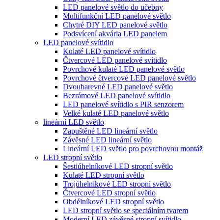
LED panelové světlo do učebny
Multifunkční LED panelové světlo
Chytré DIY LED panelové světlo
Podsvícení akvária LED panelem
LED panelové svítidlo
Kulaté LED panelové svítidlo
Čtvercové LED panelové svítidlo
Povrchové kulaté LED panelové světlo
Povrchové čtvercové LED panelové světlo
Dvoubarevné LED panelové světlo
Bezrámové LED panelové svítidlo
LED panelové svítidlo s PIR senzorem
Velké kulaté LED panelové světlo
lineární LED světlo
Zapuštěné LED lineární světlo
Závěsné LED lineární světlo
Lineární LED světlo pro povrchovou montáž
LED stropní světlo
Šestiúhelníkové LED stropní světlo
Kulaté LED stropní světlo
Trojúhelníkové LED stropní světlo
Čtvercové LED stropní světlo
Obdélníkové LED stropní světlo
LED stropní světlo se speciálním tvarem
Moderní LED závěsné stropní svítidlo