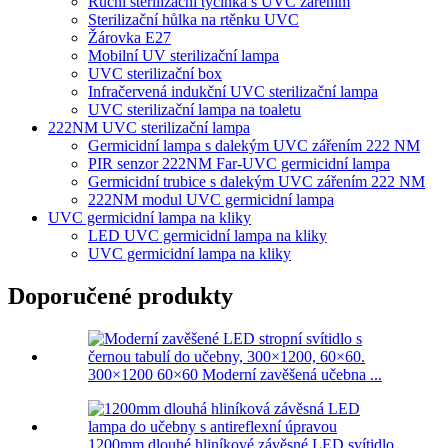
Ruční sterilizační tyčinka s UVC zářením
Sterilizační hůlka na rtěnku UVC
Žárovka E27
Mobilní UV sterilizační lampa
UVC sterilizační box
Infračervená indukční UVC sterilizační lampa
UVC sterilizační lampa na toaletu
222NM UVC sterilizační lampa
Germicidní lampa s dalekým UVC zářením 222 NM
PIR senzor 222NM Far-UVC germicidní lampa
Germicidní trubice s dalekým UVC zářením 222 NM
222NM modul UVC germicidní lampa
UVC germicidní lampa na kliky
LED UVC germicidní lampa na kliky
UVC germicidní lampa na kliky
Doporučené produkty
300×1200 60×60 Moderní zavěšená učebna ...
1200mm dlouhé hliníkové závěsné LED svítidlo