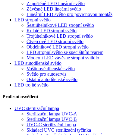
Zapuštěné LED lineární světlo
Závěsné LED lineární světlo
Lineární LED světlo pro povrchovou montáž
LED stropní světlo
Šestiúhelníkové LED stropní světlo
Kulaté LED stropní světlo
Trojúhelníkové LED stropní světlo
Čtvercové LED stropní světlo
Obdélníkové LED stropní světlo
LED stropní světlo se speciálním tvarem
Moderní LED závěsné stropní svítidlo
LED autodílenské světlo
Voštinové dílenské světlo
Světlo pro autoservis
Ostatní autodílenské světlo
LED trojité světlo
Profesní osvětlení
UVC sterilizační lampa
Sterilizační lampa UVC-A
Sterilizační lampa UVC-B
UVC-C sterilizační lampa
Skládací UVC sterilizační tyčinka