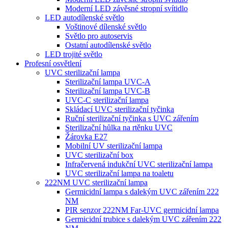
Moderní LED závěsné stropní svítidlo
LED autodílenské světlo
Voštinové dílenské světlo
Světlo pro autoservis
Ostatní autodílenské světlo
LED trojité světlo
Profesní osvětlení
UVC sterilizační lampa
Sterilizační lampa UVC-A
Sterilizační lampa UVC-B
UVC-C sterilizační lampa
Skládací UVC sterilizační tyčinka
Ruční sterilizační tyčinka s UVC zářením
Sterilizační hůlka na rtěnku UVC
Žárovka E27
Mobilní UV sterilizační lampa
UVC sterilizační box
Infračervená indukční UVC sterilizační lampa
UVC sterilizační lampa na toaletu
222NM UVC sterilizační lampa
Germicidní lampa s dalekým UVC zářením 222
NM
PIR senzor 222NM Far-UVC germicidní lampa
Germicidní trubice s dalekým UVC zářením 222