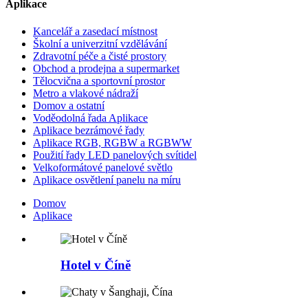
Aplikace
Kancelář a zasedací místnost
Školní a univerzitní vzdělávání
Zdravotní péče a čisté prostory
Obchod a prodejna a supermarket
Tělocvična a sportovní prostor
Metro a vlakové nádraží
Domov a ostatní
Voděodolná řada Aplikace
Aplikace bezrámové řady
Aplikace RGB, RGBW a RGBWW
Použití řady LED panelových svítidel
Velkoformátové panelové světlo
Aplikace osvětlení panelu na míru
Domov
Aplikace
Hotel v Číně