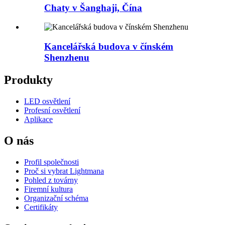
Chaty v Šanghaji, Čína
Kancelářská budova v čínském
Shenzhenu
Produkty
LED osvětlení
Profesní osvětlení
Aplikace
O nás
Profil společnosti
Proč si vybrat Lightmana
Pohled z továrny
Firemní kultura
Organizační schéma
Certifikáty