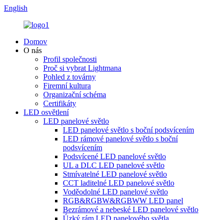
English
Domov
O nás
Profil společnosti
Proč si vybrat Lightmana
Pohled z továrny
Firemní kultura
Organizační schéma
Certifikáty
LED osvětlení
LED panelové světlo
LED panelové světlo s boční podsvícením
LED rámové panelové světlo s boční
podsvícením
Podsvícené LED panelové světlo
UL a DLC LED panelové světlo
Stmívatelné LED panelové světlo
CCT laditelné LED panelové světlo
Voděodolné LED panelové světlo
RGB&RGBW&RGBWW LED panel
Bezrámové a nebeské LED panelové světlo
Úzký rám LED panelového světla