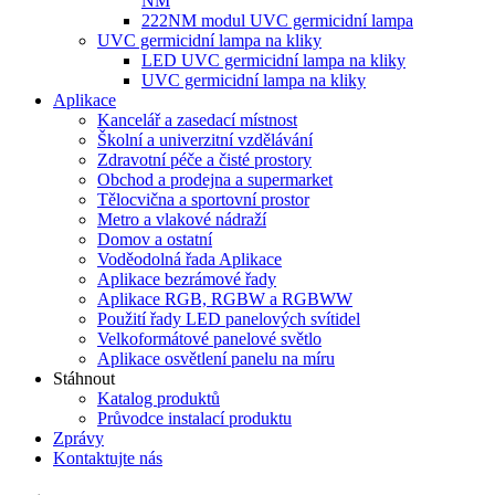
NM
222NM modul UVC germicidní lampa
UVC germicidní lampa na kliky
LED UVC germicidní lampa na kliky
UVC germicidní lampa na kliky
Aplikace
Kancelář a zasedací místnost
Školní a univerzitní vzdělávání
Zdravotní péče a čisté prostory
Obchod a prodejna a supermarket
Tělocvična a sportovní prostor
Metro a vlakové nádraží
Domov a ostatní
Voděodolná řada Aplikace
Aplikace bezrámové řady
Aplikace RGB, RGBW a RGBWW
Použití řady LED panelových svítidel
Velkoformátové panelové světlo
Aplikace osvětlení panelu na míru
Stáhnout
Katalog produktů
Průvodce instalací produktu
Zprávy
Kontaktujte nás