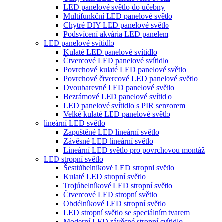
LED panelové světlo do učebny
Multifunkční LED panelové světlo
Chytré DIY LED panelové světlo
Podsvícení akvária LED panelem
LED panelové svítidlo
Kulaté LED panelové svítidlo
Čtvercové LED panelové svítidlo
Povrchové kulaté LED panelové světlo
Povrchové čtvercové LED panelové světlo
Dvoubarevné LED panelové světlo
Bezrámové LED panelové svítidlo
LED panelové svítidlo s PIR senzorem
Velké kulaté LED panelové světlo
lineární LED světlo
Zapuštěné LED lineární světlo
Závěsné LED lineární světlo
Lineární LED světlo pro povrchovou montáž
LED stropní světlo
Šestiúhelníkové LED stropní světlo
Kulaté LED stropní světlo
Trojúhelníkové LED stropní světlo
Čtvercové LED stropní světlo
Obdélníkové LED stropní světlo
LED stropní světlo se speciálním tvarem
Moderní LED závěsné stropní svítidlo