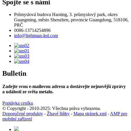
Spojte se s námi
Průmyslová budova Haoting, 3. průmyslový park, okres
Guangming, město Shenzhen, provincie Guangdong, 518106,
PRČ
0086-13714254896
info@lightman-led.com
Bulletin
Zadejte svou e-mailovou adresu a dostávejte nejnovější zprávy
a události ze světa metalu.
Poptávka ceníku
© Copyright - 2010-2025: Všechna práva vyhrazena.
Doporučené produkty
-
Žhavé štítky
-
Mapa stránek.xml
-
AMP pro
mobilní zařízení