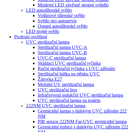
Moderní LED závěsné stropní svítidlo
LED autodílenské světlo
Voštinové dílenské světlo
Světlo pro autoservis
Ostatní autodílenské světlo
LED trojité světlo
Profesní osvětlení
UVC sterilizační lampa
Sterilizační lampa UVC-A
Sterilizační lampa UVC-B
UVC-C sterilizační lampa
Skládací UVC sterilizační tyčinka
Ruční sterilizační tyčinka s UVC zářením
Sterilizační hůlka na rtěnku UVC
Žárovka E27
Mobilní UV sterilizační lampa
UVC sterilizační box
Infračervená indukční UVC sterilizační lampa
UVC sterilizační lampa na toaletu
222NM UVC sterilizační lampa
Germicidní lampa s dalekým UVC zářením 222
NM
PIR senzor 222NM Far-UVC germicidní lampa
Germicidní trubice s dalekým UVC zářením 222