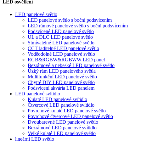
LED osvětlení
LED panelové světlo
LED panelové světlo s boční podsvícením
LED rámové panelové světlo s boční podsvícením
Podsvícené LED panelové světlo
UL a DLC LED panelové světlo
Stmívatelné LED panelové světlo
CCT laditelné LED panelové světlo
Voděodolné LED panelové světlo
RGB&RGBW&RGBWW LED panel
Bezrámové a nebeské LED panelové světlo
Úzký rám LED panelového světla
Multifunkční LED panelové světlo
Chytré DIY LED panelové světlo
Podsvícení akvária LED panelem
LED panelové svítidlo
Kulaté LED panelové svítidlo
Čtvercové LED panelové svítidlo
Povrchové kulaté LED panelové světlo
Povrchové čtvercové LED panelové světlo
Dvoubarevné LED panelové světlo
Bezrámové LED panelové svítidlo
Velké kulaté LED panelové světlo
lineární LED světlo