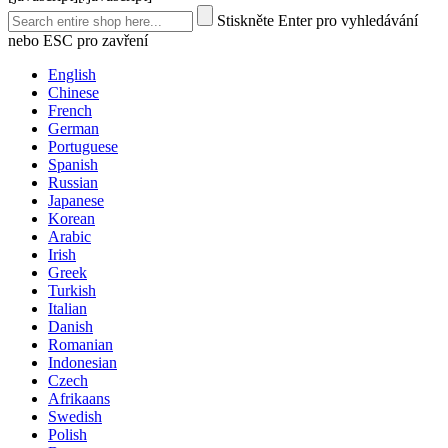
Stiskněte Enter pro vyhledávání
nebo ESC pro zavření
English
Chinese
French
German
Portuguese
Spanish
Russian
Japanese
Korean
Arabic
Irish
Greek
Turkish
Italian
Danish
Romanian
Indonesian
Czech
Afrikaans
Swedish
Polish