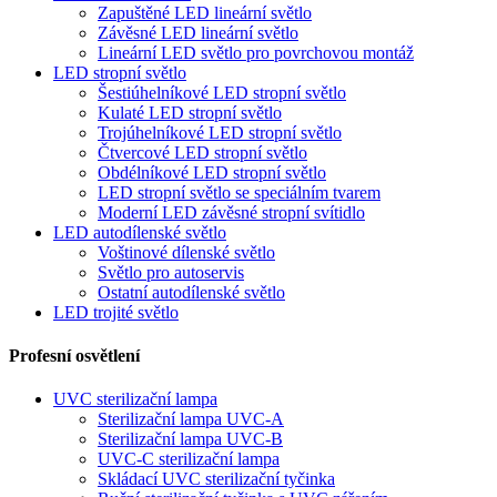
Zapuštěné LED lineární světlo
Závěsné LED lineární světlo
Lineární LED světlo pro povrchovou montáž
LED stropní světlo
Šestiúhelníkové LED stropní světlo
Kulaté LED stropní světlo
Trojúhelníkové LED stropní světlo
Čtvercové LED stropní světlo
Obdélníkové LED stropní světlo
LED stropní světlo se speciálním tvarem
Moderní LED závěsné stropní svítidlo
LED autodílenské světlo
Voštinové dílenské světlo
Světlo pro autoservis
Ostatní autodílenské světlo
LED trojité světlo
Profesní osvětlení
UVC sterilizační lampa
Sterilizační lampa UVC-A
Sterilizační lampa UVC-B
UVC-C sterilizační lampa
Skládací UVC sterilizační tyčinka