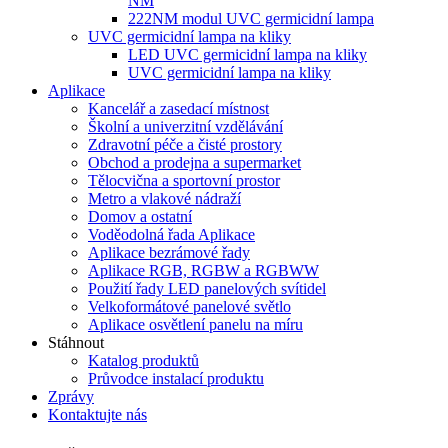
NM
222NM modul UVC germicidní lampa
UVC germicidní lampa na kliky
LED UVC germicidní lampa na kliky
UVC germicidní lampa na kliky
Aplikace
Kancelář a zasedací místnost
Školní a univerzitní vzdělávání
Zdravotní péče a čisté prostory
Obchod a prodejna a supermarket
Tělocvična a sportovní prostor
Metro a vlakové nádraží
Domov a ostatní
Voděodolná řada Aplikace
Aplikace bezrámové řady
Aplikace RGB, RGBW a RGBWW
Použití řady LED panelových svítidel
Velkoformátové panelové světlo
Aplikace osvětlení panelu na míru
Stáhnout
Katalog produktů
Průvodce instalací produktu
Zprávy
Kontaktujte nás