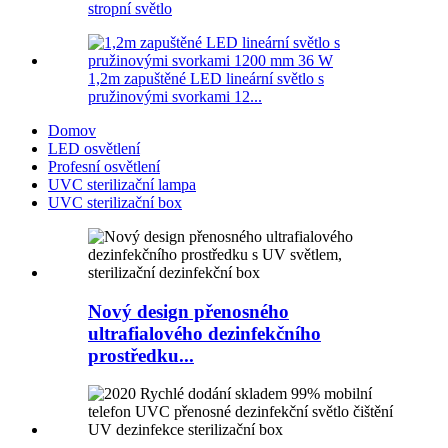
stropní světlo
1,2m zapuštěné LED lineární světlo s
pružinovými svorkami 12...
Domov
LED osvětlení
Profesní osvětlení
UVC sterilizační lampa
UVC sterilizační box
Nový design přenosného
ultrafialového dezinfekčního
prostředku...