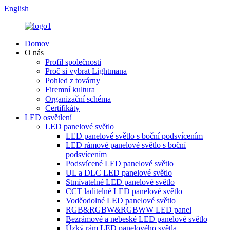
English
Domov
O nás
Profil společnosti
Proč si vybrat Lightmana
Pohled z továrny
Firemní kultura
Organizační schéma
Certifikáty
LED osvětlení
LED panelové světlo
LED panelové světlo s boční podsvícením
LED rámové panelové světlo s boční
podsvícením
Podsvícené LED panelové světlo
UL a DLC LED panelové světlo
Stmívatelné LED panelové světlo
CCT laditelné LED panelové světlo
Voděodolné LED panelové světlo
RGB&RGBW&RGBWW LED panel
Bezrámové a nebeské LED panelové světlo
Úzký rám LED panelového světla