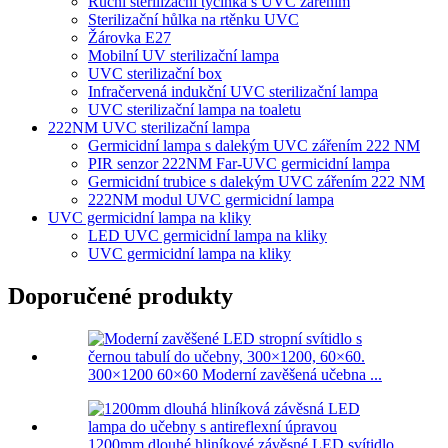
Ruční sterilizační tyčinka s UVC zářením
Sterilizační hůlka na rtěnku UVC
Žárovka E27
Mobilní UV sterilizační lampa
UVC sterilizační box
Infračervená indukční UVC sterilizační lampa
UVC sterilizační lampa na toaletu
222NM UVC sterilizační lampa
Germicidní lampa s dalekým UVC zářením 222 NM
PIR senzor 222NM Far-UVC germicidní lampa
Germicidní trubice s dalekým UVC zářením 222 NM
222NM modul UVC germicidní lampa
UVC germicidní lampa na kliky
LED UVC germicidní lampa na kliky
UVC germicidní lampa na kliky
Doporučené produkty
300×1200 60×60 Moderní zavěšená učebna ...
1200mm dlouhé hliníkové závěsné LED svítidlo