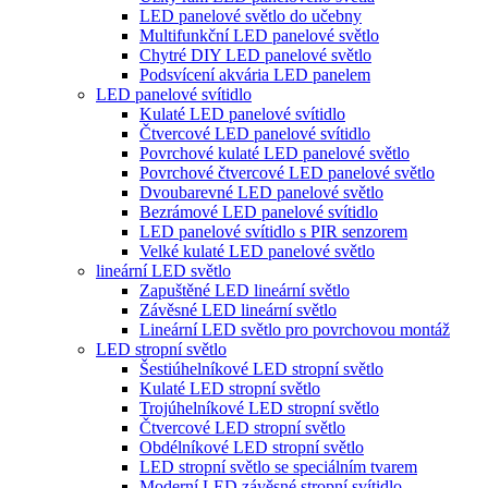
LED panelové světlo do učebny
Multifunkční LED panelové světlo
Chytré DIY LED panelové světlo
Podsvícení akvária LED panelem
LED panelové svítidlo
Kulaté LED panelové svítidlo
Čtvercové LED panelové svítidlo
Povrchové kulaté LED panelové světlo
Povrchové čtvercové LED panelové světlo
Dvoubarevné LED panelové světlo
Bezrámové LED panelové svítidlo
LED panelové svítidlo s PIR senzorem
Velké kulaté LED panelové světlo
lineární LED světlo
Zapuštěné LED lineární světlo
Závěsné LED lineární světlo
Lineární LED světlo pro povrchovou montáž
LED stropní světlo
Šestiúhelníkové LED stropní světlo
Kulaté LED stropní světlo
Trojúhelníkové LED stropní světlo
Čtvercové LED stropní světlo
Obdélníkové LED stropní světlo
LED stropní světlo se speciálním tvarem
Moderní LED závěsné stropní svítidlo