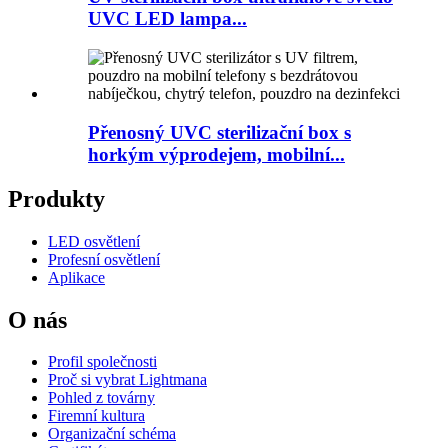
UVC LED lampa...
Přenosný UVC sterilizační box s
horkým výprodejem, mobilní...
Produkty
LED osvětlení
Profesní osvětlení
Aplikace
O nás
Profil společnosti
Proč si vybrat Lightmana
Pohled z továrny
Firemní kultura
Organizační schéma