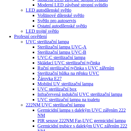
Moderní LED závěsné stropní svítidlo
LED autodílenské světlo
Voštinové dílenské světlo
Světlo pro autoservis
Ostatní autodílenské světlo
LED trojité světlo
Profesní osvětlení
UVC sterilizační lampa
Sterilizační lampa UVC-A
Sterilizační lampa UVC-B
UVC-C sterilizační lampa
Skládací UVC sterilizační tyčinka
Ruční sterilizační tyčinka s UVC zářením
Sterilizační hůlka na rtěnku UVC
Žárovka E27
Mobilní UV sterilizační lampa
UVC sterilizační box
Infračervená indukční UVC sterilizační lampa
UVC sterilizační lampa na toaletu
222NM UVC sterilizační lampa
Germicidní lampa s dalekým UVC zářením 222
NM
PIR senzor 222NM Far-UVC germicidní lampa
Germicidní trubice s dalekým UVC zářením 222