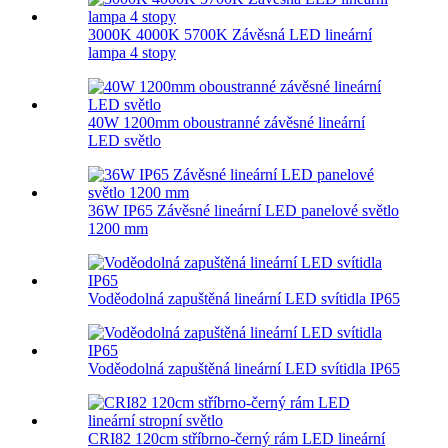
3000K 4000K 5700K Závěsná LED lineární
lampa 4 stopy
40W 1200mm oboustranné závěsné lineární
LED světlo
36W IP65 Závěsné lineární LED panelové světlo
1200 mm
Voděodolná zapuštěná lineární LED svítidla IP65
Voděodolná zapuštěná lineární LED svítidla IP65
CRI82 120cm stříbrno-černý rám LED lineární