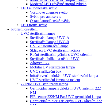
Moderní LED závěsné stropní svítidlo
LED autodílenské světlo
Voštinové dílenské světlo
Světlo pro autoservis
Ostatní autodílenské světlo
LED trojité světlo
Profesní osvětlení
UVC sterilizační lampa
Sterilizační lampa UVC-A
Sterilizační lampa UVC-B
UVC-C sterilizační lampa
Skládací UVC sterilizační tyčinka
Ruční sterilizační tyčinka s UVC zářením
Sterilizační hůlka na rtěnku UVC
Žárovka E27
Mobilní UV sterilizační lampa
UVC sterilizační box
Infračervená indukční UVC sterilizační lampa
UVC sterilizační lampa na toaletu
222NM UVC sterilizační lampa
Germicidní lampa s dalekým UVC zářením 222
NM
PIR senzor 222NM Far-UVC germicidní lampa
Germicidní trubice s dalekým UVC zářením 222