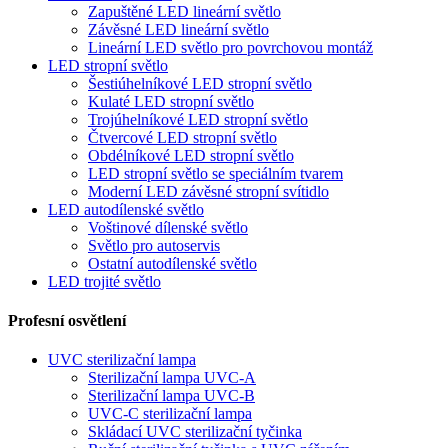
Zapuštěné LED lineární světlo
Závěsné LED lineární světlo
Lineární LED světlo pro povrchovou montáž
LED stropní světlo
Šestiúhelníkové LED stropní světlo
Kulaté LED stropní světlo
Trojúhelníkové LED stropní světlo
Čtvercové LED stropní světlo
Obdélníkové LED stropní světlo
LED stropní světlo se speciálním tvarem
Moderní LED závěsné stropní svítidlo
LED autodílenské světlo
Voštinové dílenské světlo
Světlo pro autoservis
Ostatní autodílenské světlo
LED trojité světlo
Profesní osvětlení
UVC sterilizační lampa
Sterilizační lampa UVC-A
Sterilizační lampa UVC-B
UVC-C sterilizační lampa
Skládací UVC sterilizační tyčinka