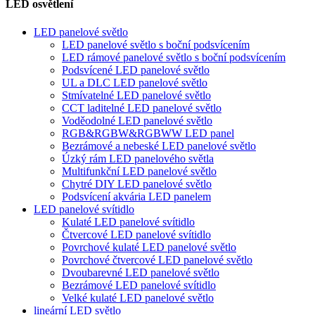
LED osvětlení
LED panelové světlo
LED panelové světlo s boční podsvícením
LED rámové panelové světlo s boční podsvícením
Podsvícené LED panelové světlo
UL a DLC LED panelové světlo
Stmívatelné LED panelové světlo
CCT laditelné LED panelové světlo
Voděodolné LED panelové světlo
RGB&RGBW&RGBWW LED panel
Bezrámové a nebeské LED panelové světlo
Úzký rám LED panelového světla
Multifunkční LED panelové světlo
Chytré DIY LED panelové světlo
Podsvícení akvária LED panelem
LED panelové svítidlo
Kulaté LED panelové svítidlo
Čtvercové LED panelové svítidlo
Povrchové kulaté LED panelové světlo
Povrchové čtvercové LED panelové světlo
Dvoubarevné LED panelové světlo
Bezrámové LED panelové svítidlo
Velké kulaté LED panelové světlo
lineární LED světlo