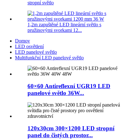
stropní světlo
1,2m zapuštěné LED lineární světlo s
pružinovými svorkami 12...
Domov
LED osvětlení
LED panelové světlo
Multifunkční LED panelové světlo
60×60 Antireflexní UGR19 LED
panelové světlo 36W...
120x30cm 300×1200 LED stropní
panel do čistých prostor...