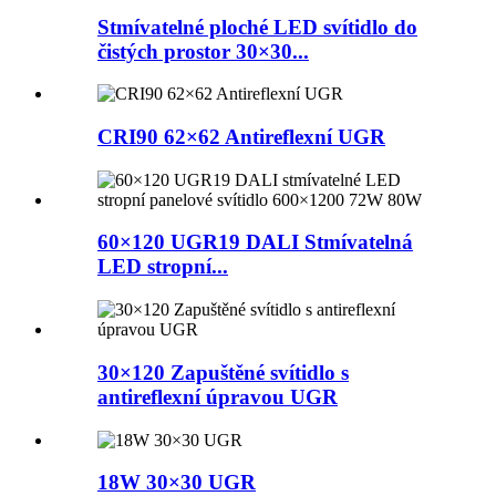
Stmívatelné ploché LED svítidlo do
čistých prostor 30×30...
CRI90 62×62 Antireflexní UGR
60×120 UGR19 DALI Stmívatelná
LED stropní...
30×120 Zapuštěné svítidlo s
antireflexní úpravou UGR
18W 30×30 UGR