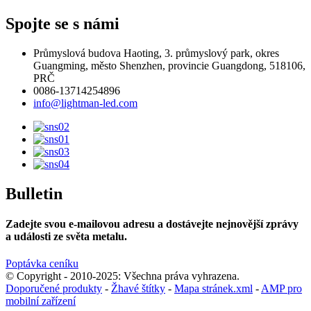
Spojte se s námi
Průmyslová budova Haoting, 3. průmyslový park, okres
Guangming, město Shenzhen, provincie Guangdong, 518106,
PRČ
0086-13714254896
info@lightman-led.com
Bulletin
Zadejte svou e-mailovou adresu a dostávejte nejnovější zprávy
a události ze světa metalu.
Poptávka ceníku
© Copyright - 2010-2025: Všechna práva vyhrazena.
Doporučené produkty
-
Žhavé štítky
-
Mapa stránek.xml
-
AMP pro
mobilní zařízení