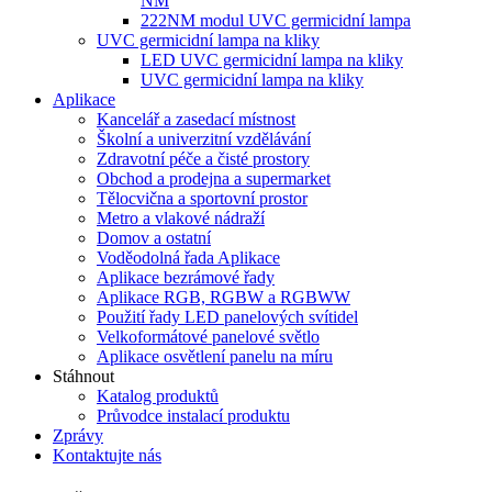
NM
222NM modul UVC germicidní lampa
UVC germicidní lampa na kliky
LED UVC germicidní lampa na kliky
UVC germicidní lampa na kliky
Aplikace
Kancelář a zasedací místnost
Školní a univerzitní vzdělávání
Zdravotní péče a čisté prostory
Obchod a prodejna a supermarket
Tělocvična a sportovní prostor
Metro a vlakové nádraží
Domov a ostatní
Voděodolná řada Aplikace
Aplikace bezrámové řady
Aplikace RGB, RGBW a RGBWW
Použití řady LED panelových svítidel
Velkoformátové panelové světlo
Aplikace osvětlení panelu na míru
Stáhnout
Katalog produktů
Průvodce instalací produktu
Zprávy
Kontaktujte nás