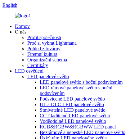
English
Domov
O nás
Profil společnosti
Proč si vybrat Lightmana
Pohled z továrny
Firemní kultura
Organizační schéma
Certifikáty
LED osvětlení
LED panelové světlo
LED panelové světlo s boční podsvícením
LED rámové panelové světlo s boční
podsvícením
Podsvícené LED panelové světlo
UL a DLC LED panelové světlo
Stmívatelné LED panelové světlo
CCT laditelné LED panelové světlo
Voděodolné LED panelové světlo
RGB&RGBW&RGBWW LED panel
Bezrámové a nebeské LED panelové světlo
Úzký rám LED panelového světla