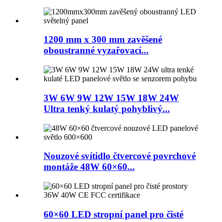
1200 mm x 300 mm zavěšené
oboustranné vyzařovací...
3W 6W 9W 12W 15W 18W 24W
Ultra tenký kulatý pohyblivý...
Nouzové svítidlo čtvercové povrchové
montáže 48W 60×60...
60×60 LED stropní panel pro čisté