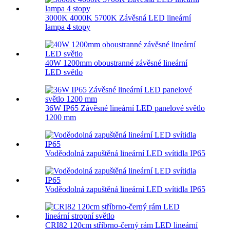
3000K 4000K 5700K Závěsná LED lineární
lampa 4 stopy
40W 1200mm oboustranné závěsné lineární
LED světlo
36W IP65 Závěsné lineární LED panelové světlo
1200 mm
Voděodolná zapuštěná lineární LED svítidla IP65
Voděodolná zapuštěná lineární LED svítidla IP65
CRI82 120cm stříbrno-černý rám LED lineární