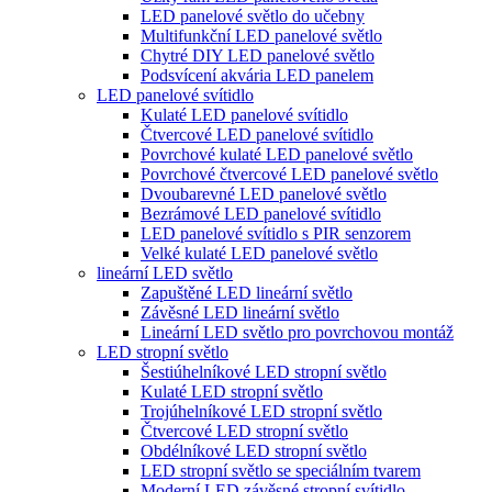
LED panelové světlo do učebny
Multifunkční LED panelové světlo
Chytré DIY LED panelové světlo
Podsvícení akvária LED panelem
LED panelové svítidlo
Kulaté LED panelové svítidlo
Čtvercové LED panelové svítidlo
Povrchové kulaté LED panelové světlo
Povrchové čtvercové LED panelové světlo
Dvoubarevné LED panelové světlo
Bezrámové LED panelové svítidlo
LED panelové svítidlo s PIR senzorem
Velké kulaté LED panelové světlo
lineární LED světlo
Zapuštěné LED lineární světlo
Závěsné LED lineární světlo
Lineární LED světlo pro povrchovou montáž
LED stropní světlo
Šestiúhelníkové LED stropní světlo
Kulaté LED stropní světlo
Trojúhelníkové LED stropní světlo
Čtvercové LED stropní světlo
Obdélníkové LED stropní světlo
LED stropní světlo se speciálním tvarem
Moderní LED závěsné stropní svítidlo