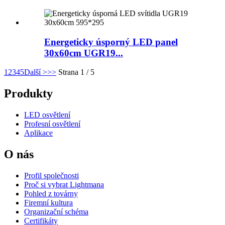
Energeticky úsporný LED panel
30x60cm UGR19...
1
2
3
4
5
Další >
>>
Strana 1 / 5
Produkty
LED osvětlení
Profesní osvětlení
Aplikace
O nás
Profil společnosti
Proč si vybrat Lightmana
Pohled z továrny
Firemní kultura
Organizační schéma
Certifikáty