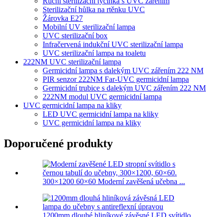
Ruční sterilizační tyčinka s UVC zářením
Sterilizační hůlka na rtěnku UVC
Žárovka E27
Mobilní UV sterilizační lampa
UVC sterilizační box
Infračervená indukční UVC sterilizační lampa
UVC sterilizační lampa na toaletu
222NM UVC sterilizační lampa
Germicidní lampa s dalekým UVC zářením 222 NM
PIR senzor 222NM Far-UVC germicidní lampa
Germicidní trubice s dalekým UVC zářením 222 NM
222NM modul UVC germicidní lampa
UVC germicidní lampa na kliky
LED UVC germicidní lampa na kliky
UVC germicidní lampa na kliky
Doporučené produkty
300×1200 60×60 Moderní zavěšená učebna ...
1200mm dlouhé hliníkové závěsné LED svítidlo