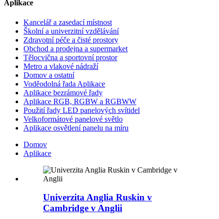
Aplikace
Kancelář a zasedací místnost
Školní a univerzitní vzdělávání
Zdravotní péče a čisté prostory
Obchod a prodejna a supermarket
Tělocvična a sportovní prostor
Metro a vlakové nádraží
Domov a ostatní
Voděodolná řada Aplikace
Aplikace bezrámové řady
Aplikace RGB, RGBW a RGBWW
Použití řady LED panelových svítidel
Velkoformátové panelové světlo
Aplikace osvětlení panelu na míru
Domov
Aplikace
Univerzita Anglia Ruskin v
Cambridge v Anglii