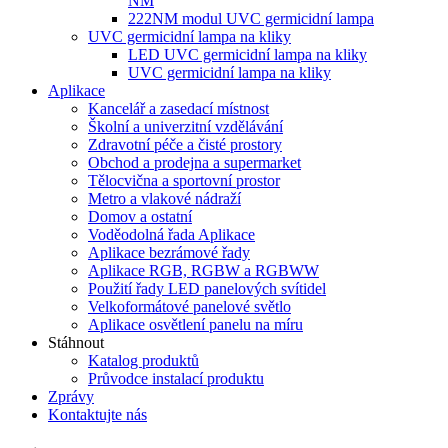
NM
222NM modul UVC germicidní lampa
UVC germicidní lampa na kliky
LED UVC germicidní lampa na kliky
UVC germicidní lampa na kliky
Aplikace
Kancelář a zasedací místnost
Školní a univerzitní vzdělávání
Zdravotní péče a čisté prostory
Obchod a prodejna a supermarket
Tělocvična a sportovní prostor
Metro a vlakové nádraží
Domov a ostatní
Voděodolná řada Aplikace
Aplikace bezrámové řady
Aplikace RGB, RGBW a RGBWW
Použití řady LED panelových svítidel
Velkoformátové panelové světlo
Aplikace osvětlení panelu na míru
Stáhnout
Katalog produktů
Průvodce instalací produktu
Zprávy
Kontaktujte nás