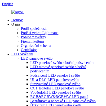
English
Domov
O nás
Profil společnosti
Proč si vybrat Lightmana
Pohled z továrny
Firemní kultura
Organizační schéma
Certifikáty
LED osvětlení
LED panelové světlo
LED panelové světlo s boční podsvícením
LED rámové panelové světlo s boční
podsvícením
Podsvícené LED panelové světlo
UL a DLC LED panelové světlo
Stmívatelné LED panelové světlo
CCT laditelné LED panelové světlo
Voděodolné LED panelové světlo
RGB&RGBW&RGBWW LED panel
Bezrámové a nebeské LED panelové světlo
Úzký rám LED panelového světla