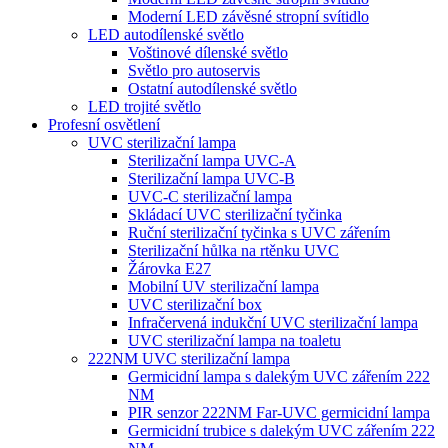
Moderní LED závěsné stropní svítidlo
LED autodílenské světlo
Voštinové dílenské světlo
Světlo pro autoservis
Ostatní autodílenské světlo
LED trojité světlo
Profesní osvětlení
UVC sterilizační lampa
Sterilizační lampa UVC-A
Sterilizační lampa UVC-B
UVC-C sterilizační lampa
Skládací UVC sterilizační tyčinka
Ruční sterilizační tyčinka s UVC zářením
Sterilizační hůlka na rtěnku UVC
Žárovka E27
Mobilní UV sterilizační lampa
UVC sterilizační box
Infračervená indukční UVC sterilizační lampa
UVC sterilizační lampa na toaletu
222NM UVC sterilizační lampa
Germicidní lampa s dalekým UVC zářením 222
NM
PIR senzor 222NM Far-UVC germicidní lampa
Germicidní trubice s dalekým UVC zářením 222