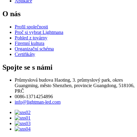
Aplikace
O nás
Profil společnosti
Proč si vybrat Lightmana
Pohled z továrny
Firemní kultura
Organizační schéma
Certifikáty
Spojte se s námi
Průmyslová budova Haoting, 3. průmyslový park, okres
Guangming, město Shenzhen, provincie Guangdong, 518106,
PRČ
0086-13714254896
info@lightman-led.com