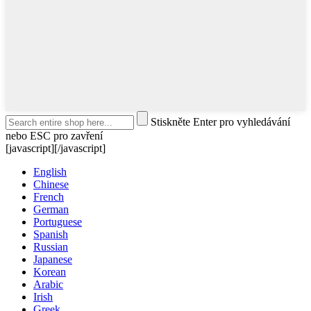
Stiskněte Enter pro vyhledávání
nebo ESC pro zavření
[javascript]
[/javascript]
English
Chinese
French
German
Portuguese
Spanish
Russian
Japanese
Korean
Arabic
Irish
Greek