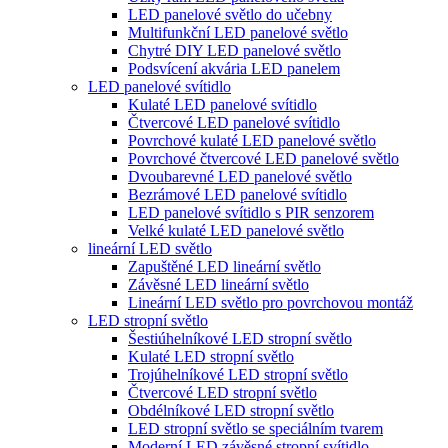
LED panelové světlo do učebny
Multifunkční LED panelové světlo
Chytré DIY LED panelové světlo
Podsvícení akvária LED panelem
LED panelové svítidlo
Kulaté LED panelové svítidlo
Čtvercové LED panelové svítidlo
Povrchové kulaté LED panelové světlo
Povrchové čtvercové LED panelové světlo
Dvoubarevné LED panelové světlo
Bezrámové LED panelové svítidlo
LED panelové svítidlo s PIR senzorem
Velké kulaté LED panelové světlo
lineární LED světlo
Zapuštěné LED lineární světlo
Závěsné LED lineární světlo
Lineární LED světlo pro povrchovou montáž
LED stropní světlo
Šestiúhelníkové LED stropní světlo
Kulaté LED stropní světlo
Trojúhelníkové LED stropní světlo
Čtvercové LED stropní světlo
Obdélníkové LED stropní světlo
LED stropní světlo se speciálním tvarem
Moderní LED závěsné stropní svítidlo